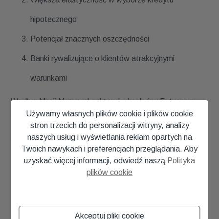
hipotecznego
Potencjał znacznych oszczędności
Banki rywalizujące o klientów atrakcyjnymi
warunkami
Według
Maríi Matos, dyrektor ds. badań w Fotocasa,
konsumenci coraz częściej szukają bezpieczeństwa w
Używamy własnych plików cookie i plików cookie
swoim wyborze kredytu hipotecznego. Zwiększona
stron trzecich do personalizacji witryny, analizy
konkurencja między bankami stwarza możliwości
naszych usług i wyświetlania reklam opartych na
uzyskania lepszych warunków.
Twoich nawykach i preferencjach przeglądania. Aby
uzyskać więcej informacji, odwiedź naszą
Polityka
Nasze usługi
W Lennard Properties nie tylko pomożemy
plików cookie
Ci znaleźć wymarzony dom na Costa Blanca, ale nasz
zewnętrzny doradca hipoteczny pomoże Ci również w:
Porównanie różnych dostawców kredytów
Akceptuj pliki cookie