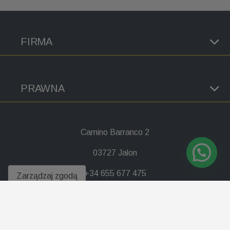
FIRMA
PRAWNA
Camino Barranco 2
03727 Jalon
+34 655 677 475
Zarządzaj zgodą
info@lennard.es
08:00 - 22:00