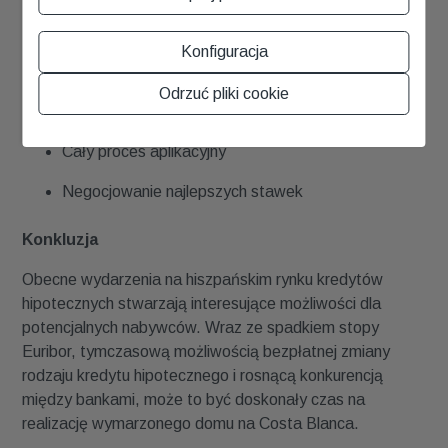
hipotecznych
Konfiguracja
Wybór najodpowiedniejszego rodzaju kredytu
Odrzuć pliki cookie
hipotecznego
Cały proces aplikacyjny
Negocjowanie najlepszych stawek
Konkluzja
Obecne wydarzenia na hiszpańskim rynku kredytów
hipotecznych stwarzają interesujące możliwości dla
potencjalnych nabywców. Wraz ze spadkiem stopy
Euribor, tymczasową możliwością bezpłatnej zmiany
rodzaju kredytu hipotecznego i rosnącą konkurencją
między bankami, może to być doskonały czas na
realizację wymarzonego domu na Costa Blanca.